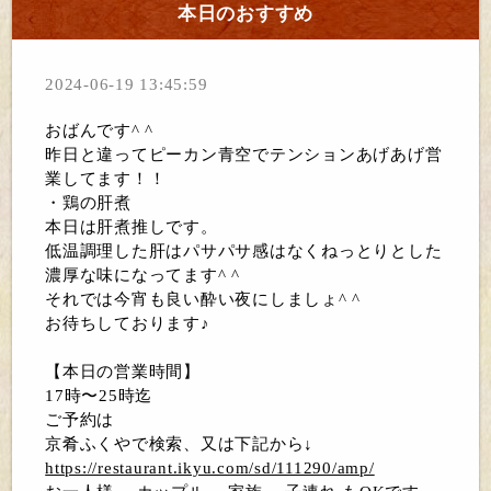
本日のおすすめ
2024-06-19 13:45:59
おばんです^ ^
昨日と違ってピーカン青空でテンションあげあげ営
業してます！！
・鶏の肝煮
本日は肝煮推しです。
低温調理した肝はパサパサ感はなくねっとりとした
濃厚な味になってます^ ^
それでは今宵も良い酔い夜にしましょ^ ^
お待ちしております♪
【本日の営業時間】
17時〜25時迄
ご予約は
京肴ふくやで検索、又は下記から↓
https://restaurant.ikyu.com/sd/111290/amp/